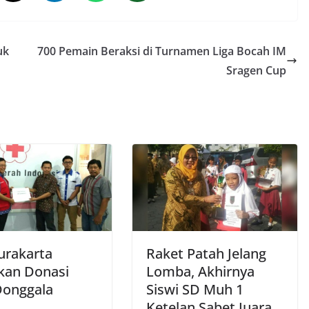
uk
700 Pemain Beraksi di Turnamen Liga Bocah IM
Sragen Cup
urakarta
Raket Patah Jelang
kan Donasi
Lomba, Akhirnya
Donggala
Siswi SD Muh 1
Ketelan Sabet Juara