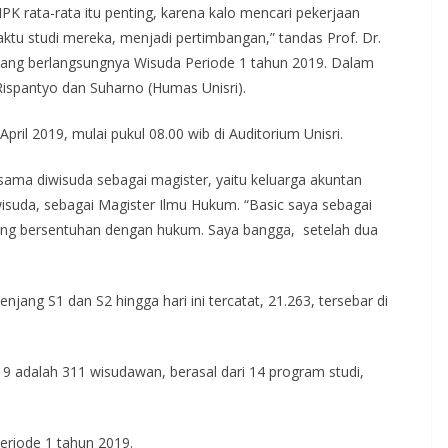
, IPK rata-rata itu penting, karena kalo mencari pekerjaan
aktu studi mereka, menjadi pertimbangan,” tandas Prof. Dr.
elang berlangsungnya Wisuda Periode 1 tahun 2019. Dalam
Rispantyo dan Suharno (Humas Unisri).
pril 2019, mulai pukul 08.00 wib di Auditorium Unisri.
sama diwisuda sebagai magister, yaitu keluarga akuntan
suda, sebagai Magister Ilmu Hukum. “Basic saya sebagai
i yang bersentuhan dengan hukum. Saya bangga, setelah dua
enjang S1 dan S2 hingga hari ini tercatat, 21.263, tersebar di
 adalah 311 wisudawan, berasal dari 14 program studi,
eriode 1 tahun 2019.