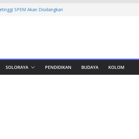
Petinggi SPEM Akan Disidangkan
ka Korupsi Pengadaan Digitalisasi SPBU
Rugi Rp 322,18 Miliar
mprov Jateng Pastikan Tak Ada Kendala
ASN
Jateng Tampung 2.692 Siswa, Taj Yasin:
 Kemiskinan
a Cadangan Rp1,2 Triliun untuk Pilgub
ertahap Mulai 2027
SOLORAYA
PENDIDIKAN
BUDAYA
KOLOM