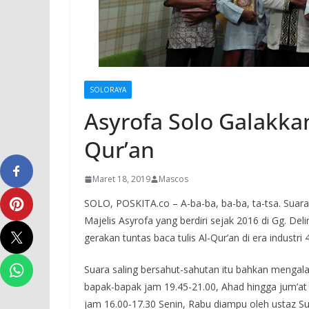
SOLORAYA
Asyrofa Solo Galakkan
Qur’an
Maret 18, 2019
Mascos
SOLO, POSKITA.co – A-ba-ba, ba-ba, ta-tsa. Suara
Majelis Asyrofa yang berdiri sejak 2016 di Gg. Del
gerakan tuntas baca tulis Al-Qur’an di era industri 4
Suara saling bersahut-sahutan itu bahkan mengalah
bapak-bapak jam 19.45-21.00, Ahad hingga jum’at a
jam 16.00-17.30 Senin, Rabu diampu oleh ustaz S