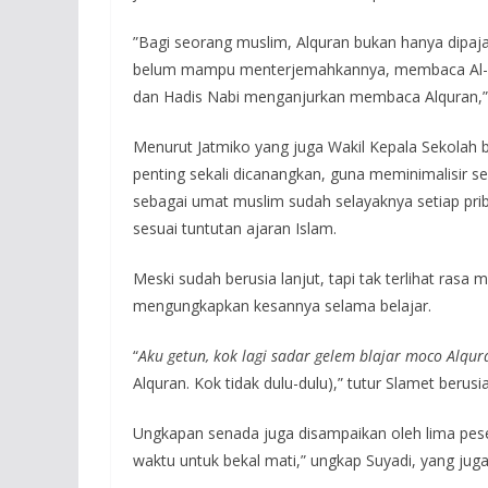
”Bagi seorang muslim, Alquran bukan hanya dipaja
belum mampu menterjemahkannya, membaca Al-qur
dan Hadis Nabi menganjurkan membaca Alquran,” u
Menurut Jatmiko yang juga Wakil Kepala Sekolah
penting sekali dicanangkan, guna meminimalisir se
sebagai umat muslim sudah selayaknya setiap pri
sesuai tuntutan ajaran Islam.
Meski sudah berusia lanjut, tapi tak terlihat rasa
mengungkapkan kesannya selama belajar.
“
Aku getun, kok lagi sadar gelem blajar moco Alqur
Alquran. Kok tidak dulu-dulu),” tutur Slamet berusia
Ungkapan senada juga disampaikan oleh lima pese
waktu untuk bekal mati,” ungkap Suyadi, yang juga 