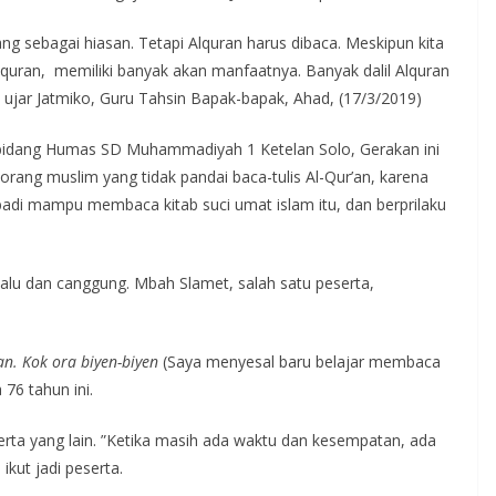
ng sebagai hiasan. Tetapi Alquran harus dibaca. Meskipun kita
an, memiliki banyak akan manfaatnya. Banyak dalil Alquran
jar Jatmiko, Guru Tahsin Bapak-bapak, Ahad, (17/3/2019)
 bidang Humas SD Muhammadiyah 1 Ketelan Solo, Gerakan ini
orang muslim yang tidak pandai baca-tulis Al-Qur’an, karena
badi mampu membaca kitab suci umat islam itu, dan berprilaku
 malu dan canggung. Mbah Slamet, salah satu peserta,
an. Kok ora biyen-biyen
(Saya menyesal baru belajar membaca
 76 tahun ini.
rta yang lain. ”Ketika masih ada waktu dan kesempatan, ada
ikut jadi peserta.