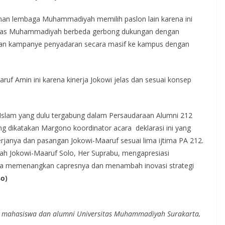
inan lembaga Muhammadiyah memilih paslon lain karena ini
ormas Muhammadiyah berbeda gerbong dukungan dengan
ukan kampanye penyadaran secara masif ke kampus dengan
ruf Amin ini karena kinerja Jokowi jelas dan sesuai konsep
 Islam yang dulu tergabung dalam Persaudaraan Alumni 212
ang dikatakan Margono koordinator acara deklarasi ini yang
rjanya dan pasangan Jokowi-Maaruf sesuai lima ijtima PA 212.
h Jokowi-Maaruf Solo, Her Suprabu, mengapresiasi
bisa memenangkan capresnya dan menambah inovasi strategi
o)
uti mahasiswa dan alumni Universitas Muhammadiyah Surakarta,