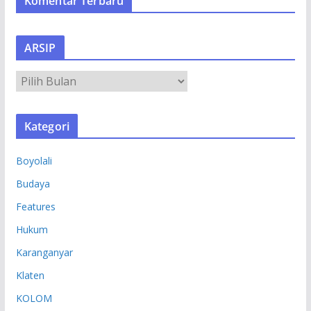
Komentar Terbaru
ARSIP
A
R
S
Kategori
I
P
Boyolali
Budaya
Features
Hukum
Karanganyar
Klaten
KOLOM