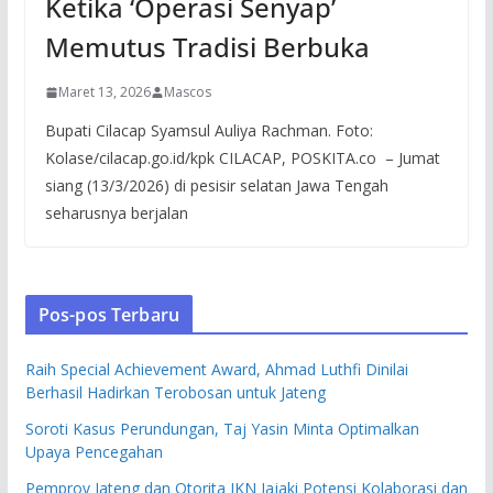
Ketika ‘Operasi Senyap’
Memutus Tradisi Berbuka
Maret 13, 2026
Mascos
Bupati Cilacap Syamsul Auliya Rachman. Foto:
Kolase/cilacap.go.id/kpk CILACAP, POSKITA.co – Jumat
siang (13/3/2026) di pesisir selatan Jawa Tengah
seharusnya berjalan
Pos-pos Terbaru
Raih Special Achievement Award, Ahmad Luthfi Dinilai
Berhasil Hadirkan Terobosan untuk Jateng
Soroti Kasus Perundungan, Taj Yasin Minta Optimalkan
Upaya Pencegahan
Pemprov Jateng dan Otorita IKN Jajaki Potensi Kolaborasi dan