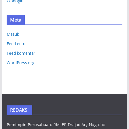
Wonogiri
Meta
Masuk
Feed entri
Feed komentar
WordPress.org
REDAKSI
Pemimpin Perusahaan:
RM. EP Drajad Ary Nugroho