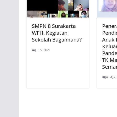
SMPN 8 Surakarta
Pener
WFH, Kegiatan
Pendi
Sekolah Bagaimana?
Anak 
Kelua
Juli 5, 2021
Pande
TK Ma
Sema
Juli 4, 2