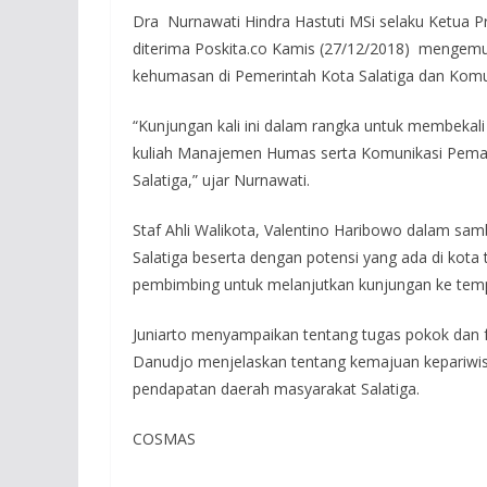
Dra Nurnawati Hindra Hastuti MSi selaku Ketua P
diterima Poskita.co Kamis (27/12/2018) mengemu
kehumasan di Pemerintah Kota Salatiga dan Komu
“Kunjungan kali ini dalam rangka untuk membeka
kuliah Manajemen Humas serta Komunikasi Pemasa
Salatiga,” ujar Nurnawati.
Staf Ahli Walikota, Valentino Haribowo dalam s
Salatiga beserta dengan potensi yang ada di kota
pembimbing untuk melanjutkan kunjungan ke tempat
Juniarto menyampaikan tentang tugas pokok dan f
Danudjo menjelaskan tentang kemajuan kepariwi
pendapatan daerah masyarakat Salatiga.
COSMAS