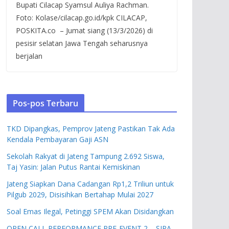
Bupati Cilacap Syamsul Auliya Rachman.
Foto: Kolase/cilacap.go.id/kpk CILACAP,
POSKITA.co – Jumat siang (13/3/2026) di
pesisir selatan Jawa Tengah seharusnya
berjalan
Pos-pos Terbaru
TKD Dipangkas, Pemprov Jateng Pastikan Tak Ada
Kendala Pembayaran Gaji ASN
Sekolah Rakyat di Jateng Tampung 2.692 Siswa,
Taj Yasin: Jalan Putus Rantai Kemiskinan
Jateng Siapkan Dana Cadangan Rp1,2 Triliun untuk
Pilgub 2029, Disisihkan Bertahap Mulai 2027
Soal Emas Ilegal, Petinggi SPEM Akan Disidangkan
OPEN CALL PERFORMANCE PRE-EVENT 2 – SIPA