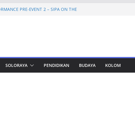
RMANCE PRE-EVENT 2 – SIPA ON THE
mprov Jateng Pastikan Tak Ada Kendala
ASN
Jateng Tampung 2.692 Siswa, Taj Yasin:
 Kemiskinan
a Cadangan Rp1,2 Triliun untuk Pilgub
ertahap Mulai 2027
Petinggi SPEM Akan Disidangkan
SOLORAYA
PENDIDIKAN
BUDAYA
KOLOM