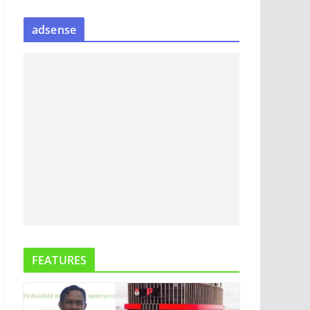
S
adsense
I
P
B
E
R
I
T
A
FEATURES