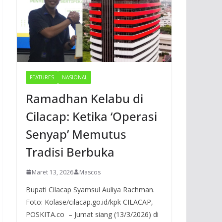
FEATURES
NASIONAL
Ramadhan Kelabu di
Cilacap: Ketika ‘Operasi
Senyap’ Memutus
Tradisi Berbuka
Maret 13, 2026
Mascos
Bupati Cilacap Syamsul Auliya Rachman.
Foto: Kolase/cilacap.go.id/kpk CILACAP,
POSKITA.co – Jumat siang (13/3/2026) di