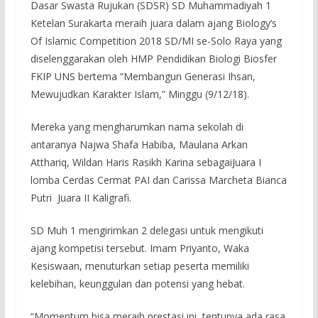
Dasar Swasta Rujukan (SDSR) SD Muhammadiyah 1
Ketelan Surakarta meraih juara dalam ajang Biology’s
Of Islamic Competition 2018 SD/MI se-Solo Raya yang
diselenggarakan oleh HMP Pendidikan Biologi Biosfer
FKIP UNS bertema “Membangun Generasi Ihsan,
Mewujudkan Karakter Islam,” Minggu (9/12/18).
Mereka yang mengharumkan nama sekolah di
antaranya Najwa Shafa Habiba, Maulana Arkan
Atthariq, Wildan Haris Rasikh Karina sebagaiJuara I
lomba Cerdas Cermat PAI dan Carissa Marcheta Bianca
Putri Juara II Kaligrafi.
SD Muh 1 mengirimkan 2 delegasi untuk mengikuti
ajang kompetisi tersebut. Imam Priyanto, Waka
Kesiswaan, menuturkan setiap peserta memiliki
kelebihan, keunggulan dan potensi yang hebat.
“Momentum bisa meraih prestasi ini, tentunya ada rasa