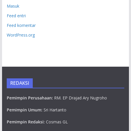
Masuk
Feed entri
Feed komentar
WordPress.org
REDAKSI
Pemimpin Perusahaan:
RM. EP Drajad Ary Nugroho
Pemimpin Umum:
Sri Hartanto
Pemimpin Redaksi:
Cosmas GL