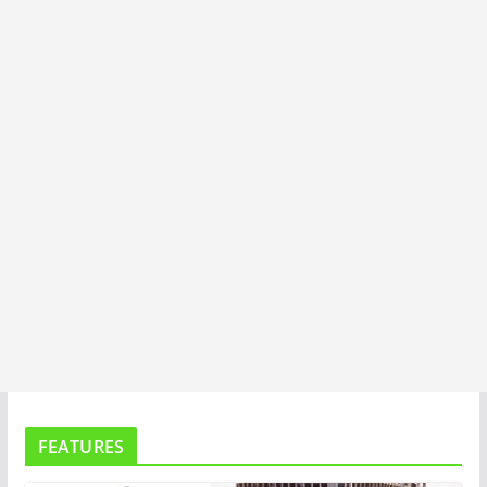
I
T
A
FEATURES