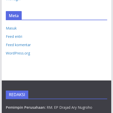
Meta
Masuk
Feed entri
Feed komentar
WordPress.org
REDAKSI
Pemimpin Perusahaan:
RM. EP Drajad Ary Nugroho