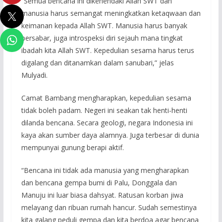
“Semua bencana ini dikehendaki Allah SWT dan
manusia harus semangat meningkatkan ketaqwaan dan
keimanan kepada Allah SWT. Manusia harus banyak
bersabar, juga introspeksi diri sejauh mana tingkat
ibadah kita Allah SWT. Kepedulian sesama harus terus
digalang dan ditanamkan dalam sanubari,” jelas
Mulyadi.
Camat Bambang mengharapkan, kepedulian sesama
tidak boleh padam. Negeri ini seakan tak henti-henti
dilanda bencana. Secara geologi, negara Indonesia ini
kaya akan sumber daya alamnya. Juga terbesar di dunia
mempunyai gunung berapi aktif.
“Bencana ini tidak ada manusia yang mengharapkan
dan bencana gempa bumi di Palu, Donggala dan
Manuju ini luar biasa dahsyat. Ratusan korban jiwa
melayang dan ribuan rumah hancur. Sudah semestinya
kita galang peduli gempa dan kita berdoa agar bencana