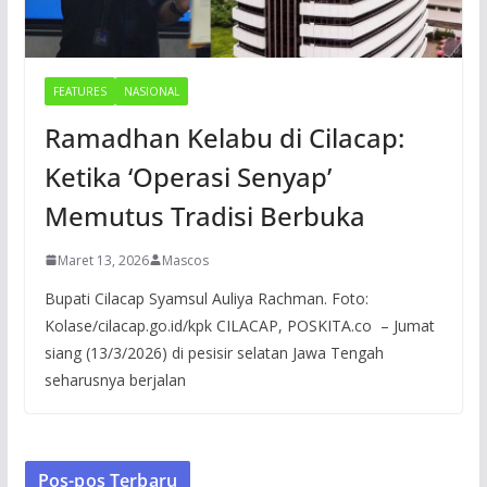
FEATURES
NASIONAL
Ramadhan Kelabu di Cilacap:
Ketika ‘Operasi Senyap’
Memutus Tradisi Berbuka
Maret 13, 2026
Mascos
Bupati Cilacap Syamsul Auliya Rachman. Foto:
Kolase/cilacap.go.id/kpk CILACAP, POSKITA.co – Jumat
siang (13/3/2026) di pesisir selatan Jawa Tengah
seharusnya berjalan
Pos-pos Terbaru