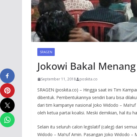
SRAGEN
Jokowi Bakal Menang 
September 11, 2018
poskita.co
SRAGEN (poskita.co) – Hingga saat ini Tim Kamp
dibentuk. Pembentukannya sendiri baru bisa dilak
dari tim kampanye nasional Joko Widodo – Ma’ruf
oleh ketua partai koalisi. Meski demikian, hal itu 
Selain itu seluruh calon legislatif (caleg) dari s
Widodo – Ma’ruf Amin. Pasangan Joko Widodo – M