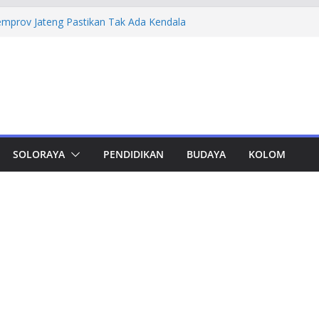
ka Korupsi Pengadaan Digitalisasi SPBU
Rugi Rp 322,18 Miliar
mprov Jateng Pastikan Tak Ada Kendala
ASN
Jateng Tampung 2.692 Siswa, Taj Yasin:
 Kemiskinan
 Pastikan Kualitas dan Integritas Karya
deley dan Zotero
 Jateng-Kaltim Kantongi Potensi Ekonomi
Triliun
SOLORAYA
PENDIDIKAN
BUDAYA
KOLOM