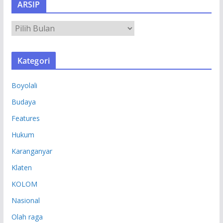
ARSIP
A
R
S
Kategori
I
P
Boyolali
Budaya
Features
Hukum
Karanganyar
Klaten
KOLOM
Nasional
Olah raga