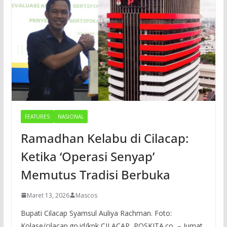
FEATURES
NASIONAL
Ramadhan Kelabu di Cilacap:
Ketika ‘Operasi Senyap’
Memutus Tradisi Berbuka
Maret 13, 2026
Mascos
Bupati Cilacap Syamsul Auliya Rachman. Foto:
Kolase/cilacap.go.id/kpk CILACAP, POSKITA.co – Jumat