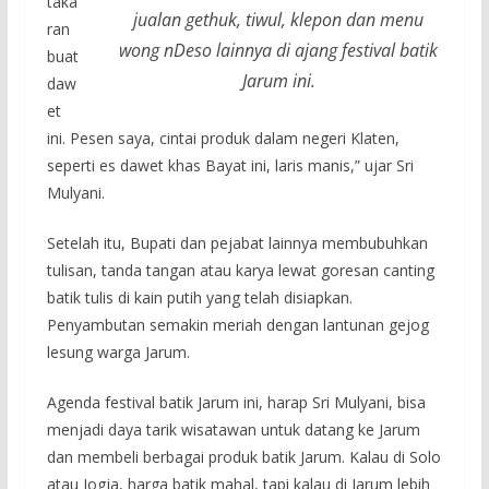
taka
jualan gethuk, tiwul, klepon dan menu
ran
wong nDeso lainnya di ajang festival batik
buat
Jarum ini.
daw
et
ini. Pesen saya, cintai produk dalam negeri Klaten,
seperti es dawet khas Bayat ini, laris manis,” ujar Sri
Mulyani.
Setelah itu, Bupati dan pejabat lainnya membubuhkan
tulisan, tanda tangan atau karya lewat goresan canting
batik tulis di kain putih yang telah disiapkan.
Penyambutan semakin meriah dengan lantunan gejog
lesung warga Jarum.
Agenda festival batik Jarum ini, harap Sri Mulyani, bisa
menjadi daya tarik wisatawan untuk datang ke Jarum
dan membeli berbagai produk batik Jarum. Kalau di Solo
atau Jogja, harga batik mahal, tapi kalau di Jarum lebih