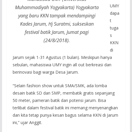
UMY
Muhammadiyah Yogyakarta) Yogyakarta
dapa
yang baru KKN tampak mendampingi
t
Kades Jarum, Hj Suratmi, sukseskan
tuga
festival batik Jarum, Jumat pagi
s
(24/8/2018).
KKN
di
Jarum sejak 1-31 Agustus (1 bulan). Meskipun hanya
sebulan, mahasiswa UMY ingin all out berkreasi dan
berinovasi bagi warga Desa Jarum.
“Selain fashion show untuk SMA/SMK, ada lomba
desain batik SD dan SMP, membatik gratis sepanjang
50 meter, pameran batik dan potensi jarum. Bisa
terlibat dalam festival batik ini memang menyenangkan
dan kita tetap punya kesan bagus selama KKN di Jarum
ini,” ujar Anggit.