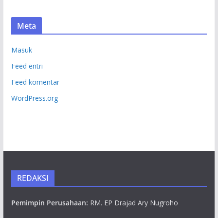
Meta
Masuk
Feed entri
Feed komentar
WordPress.org
REDAKSI
Pemimpin Perusahaan:
RM. EP Drajad Ary Nugroho