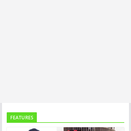
I
T
A
FEATURES