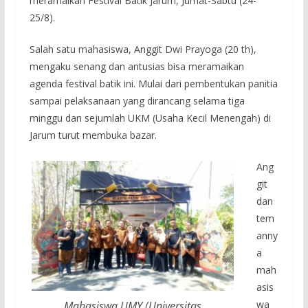
meramaikan Festival Batik Jarum, Jumat-Sabtu (24-
25/8).
Salah satu mahasiswa, Anggit Dwi Prayoga (20 th),
mengaku senang dan antusias bisa meramaikan
agenda festival batik ini. Mulai dari pembentukan panitia
sampai pelaksanaan yang dirancang selama tiga
minggu dan sejumlah UKM (Usaha Kecil Menengah) di
Jarum turut membuka bazar.
Ang
git
dan
tem
anny
a
mah
asis
wa
Mahasiswa UMY (Universitas