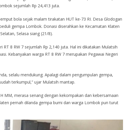
mbok sejumlah Rp 24,413 juta.
emput bola sejak malam tirakatan HUT ke-73 RI. Desa Glodogan
i peduli gempa Lombok. Donasi diserahkan ke Kecamatan Klaten
Selatan, Selasa siang (21/8).
 RT 8 RW 7 sejumlah Rp 2,140 juta. Hal ini dikatakan Mulatsih
nasi. Kebanyakan warga RT 8 RW 7 merupakan Pegawai Negeri
agenda, selalu mendukung. Apalagi dalam pengumpulan gempa,
 sudah terkumpul,” ujar Mulatsih mantap.
n SH MM, merasa senang dengan kekompakan dan kebersamaan
laten pernah dilanda gempa bumi dan warga Lombok pun turut