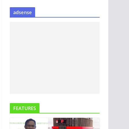
S
adsense
I
P
B
E
R
I
T
A
FEATURES