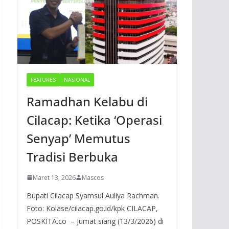
FEATURES
NASIONAL
Ramadhan Kelabu di
Cilacap: Ketika ‘Operasi
Senyap’ Memutus
Tradisi Berbuka
Maret 13, 2026
Mascos
Bupati Cilacap Syamsul Auliya Rachman.
Foto: Kolase/cilacap.go.id/kpk CILACAP,
POSKITA.co – Jumat siang (13/3/2026) di