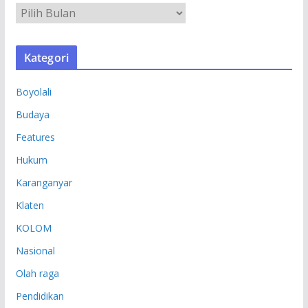
A
R
S
Kategori
I
P
Boyolali
Budaya
Features
Hukum
Karanganyar
Klaten
KOLOM
Nasional
Olah raga
Pendidikan