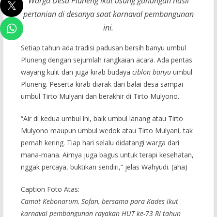
Warga Desa Pluneng ikut usung gunungan hasil
pertanian di desanya saat karnaval pembangunan
ini.
Setiap tahun ada tradisi padusan bersih banyu umbul
Pluneng dengan sejumlah rangkaian acara. Ada pentas
wayang kulit dan juga kirab budaya
ciblon banyu
umbul
Pluneng. Peserta kirab diarak dari balai desa sampai
umbul Tirto Mulyani dan berakhir di Tirto Mulyono.
“Air di kedua umbul ini, baik umbul lanang atau Tirto
Mulyono maupun umbul wedok atau Tirto Mulyani, tak
pernah kering. Tiap hari selalu didatangi warga dari
mana-mana. Airnya juga bagus untuk terapi kesehatan,
nggak percaya, buktikan sendiri,” jelas Wahyudi. (aha)
Caption Foto Atas:
Camat Kebonarum, Sofan, bersama para Kades ikut
karnaval pembangunan rayakan HUT ke-73 RI tahun