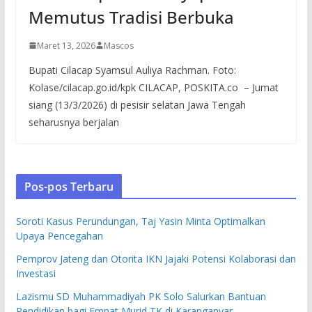
Memutus Tradisi Berbuka
Maret 13, 2026
Mascos
Bupati Cilacap Syamsul Auliya Rachman. Foto:
Kolase/cilacap.go.id/kpk CILACAP, POSKITA.co – Jumat
siang (13/3/2026) di pesisir selatan Jawa Tengah
seharusnya berjalan
Pos-pos Terbaru
Soroti Kasus Perundungan, Taj Yasin Minta Optimalkan
Upaya Pencegahan
Pemprov Jateng dan Otorita IKN Jajaki Potensi Kolaborasi dan
Investasi
Lazismu SD Muhammadiyah PK Solo Salurkan Bantuan
Pendidikan bagi Empat Murid TK di Karanganyar