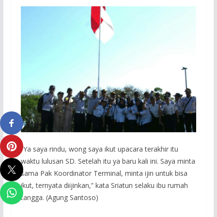
“Ya saya rindu, wong saya ikut upacara terakhir itu
waktu lulusan SD. Setelah itu ya baru kali ini. Saya minta
sama Pak Koordinator Terminal, minta ijin untuk bisa
ikut, ternyata diijinkan,” kata Sriatun selaku ibu rumah
tangga. (Agung Santoso)