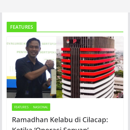
FEATURES
FEATURES
NASIONAL
Ramadhan Kelabu di Cilacap:
Ketika ‘Operasi Senyap’