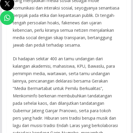
yang menjadikan media sosial sebagai mode
komunikasi dan interaksi sosial, seyogyanya senantiasa
berpijak pada etika dan kepantasan publik. Di tengah-
tengah persoalan hoaks, fakenews dan ujaran
kebencian, perlu kiranya semua netizen menjalankan
media social dengan sikap transparan, bertanggung
jawab dan peduli terhadap sesama.
Di hadapan sekitar 400 an tamu undangan dari
kalangan akademisi, mahasiswa, KPU, Bawaslu, para
pemimpin media, wartawan, serta tamu undangan
lainnya, pencanangan deklarasi bersama Gerakan
“Media Bermartabat untuk Pemilu Berkualitas”,
Menkominfo berkenan membubuhkan tandatangan
pada sehelai kaos, dan dilanjutkan tandatangan
Gubernur Jateng Ganjar Pranowo, serta para tokoh
pers yang hadir. Hiburan seni tradisi berupa musik dan
lagu dari musisi tradisi Endah Laras yang berkolaborasi
sutradara kondang Garin Nugroho, menambah