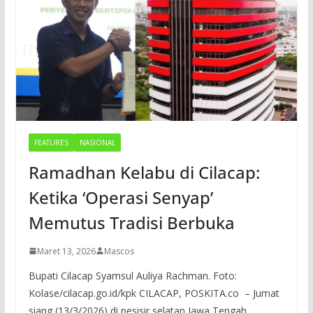
FEATURES
NASIONAL
Ramadhan Kelabu di Cilacap:
Ketika ‘Operasi Senyap’
Memutus Tradisi Berbuka
Maret 13, 2026
Mascos
Bupati Cilacap Syamsul Auliya Rachman. Foto:
Kolase/cilacap.go.id/kpk CILACAP, POSKITA.co – Jumat
siang (13/3/2026) di pesisir selatan Jawa Tengah