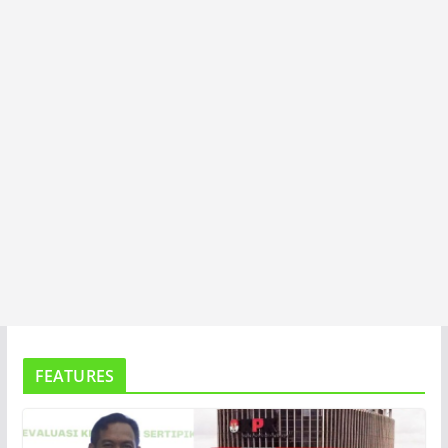
T
A
FEATURES