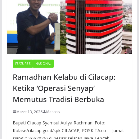
FEATURES
NASIONAL
Ramadhan Kelabu di Cilacap:
Ketika ‘Operasi Senyap’
Memutus Tradisi Berbuka
Maret 13, 2026
Mascos
Bupati Cilacap Syamsul Auliya Rachman. Foto:
Kolase/cilacap.go.id/kpk CILACAP, POSKITA.co – Jumat
siang (13/3/2026) di pesisir selatan Jawa Tengah