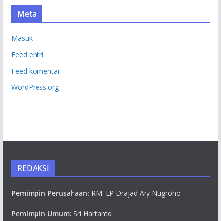
Meta
Masuk
Feed entri
Feed komentar
WordPress.org
REDAKSI
Pemimpin Perusahaan:
RM. EP Drajad Ary Nugroho
Pemimpin Umum:
Sri Hartanto