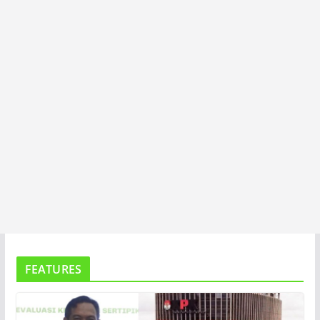
T
A
FEATURES