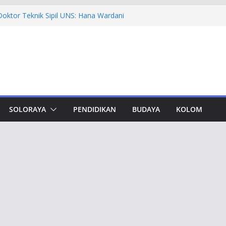
madiyah PK Solo Salurkan Bantuan
pat Murid TK di Karanganyar
oktor Teknik Sipil UNS: Hana Wardani
 Kapur Berserat Rami untuk Pemugaran
vement Award, Ahmad Luthfi Dinilai
Terobosan untuk Jateng
dungan, Taj Yasin Minta Optimalkan
Otorita IKN Jajaki Potensi Kolaborasi
SOLORAYA
PENDIDIKAN
BUDAYA
KOLOM