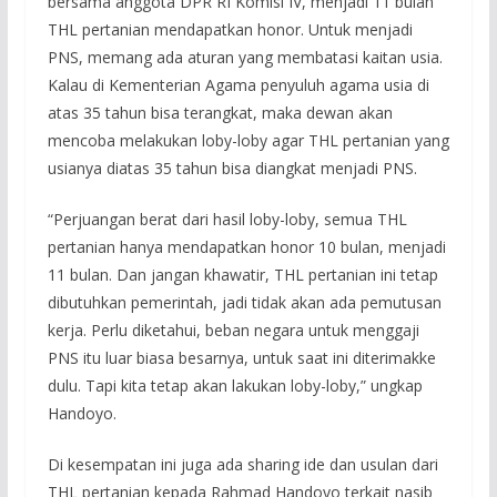
bersama anggota DPR RI Komisi IV, menjadi 11 bulan
THL pertanian mendapatkan honor. Untuk menjadi
PNS, memang ada aturan yang membatasi kaitan usia.
Kalau di Kementerian Agama penyuluh agama usia di
atas 35 tahun bisa terangkat, maka dewan akan
mencoba melakukan loby-loby agar THL pertanian yang
usianya diatas 35 tahun bisa diangkat menjadi PNS.
“Perjuangan berat dari hasil loby-loby, semua THL
pertanian hanya mendapatkan honor 10 bulan, menjadi
11 bulan. Dan jangan khawatir, THL pertanian ini tetap
dibutuhkan pemerintah, jadi tidak akan ada pemutusan
kerja. Perlu diketahui, beban negara untuk menggaji
PNS itu luar biasa besarnya, untuk saat ini diterimakke
dulu. Tapi kita tetap akan lakukan loby-loby,” ungkap
Handoyo.
Di kesempatan ini juga ada sharing ide dan usulan dari
THL pertanian kepada Rahmad Handoyo terkait nasib