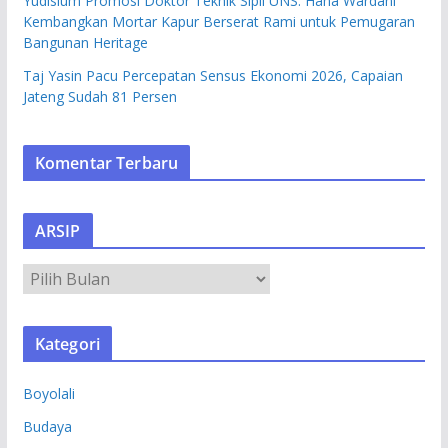
Yudisium Promosi Doktor Teknik Sipil UNS: Hana Wardani
Kembangkan Mortar Kapur Berserat Rami untuk Pemugaran
Bangunan Heritage
Taj Yasin Pacu Percepatan Sensus Ekonomi 2026, Capaian
Jateng Sudah 81 Persen
Komentar Terbaru
ARSIP
A
R
S
Kategori
I
P
Boyolali
Budaya