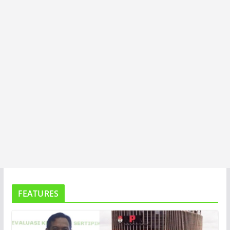
T
A
FEATURES