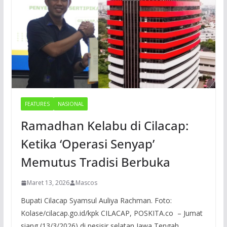
FEATURES
NASIONAL
Ramadhan Kelabu di Cilacap:
Ketika ‘Operasi Senyap’
Memutus Tradisi Berbuka
Maret 13, 2026
Mascos
Bupati Cilacap Syamsul Auliya Rachman. Foto:
Kolase/cilacap.go.id/kpk CILACAP, POSKITA.co – Jumat
siang (13/3/2026) di pesisir selatan Jawa Tengah