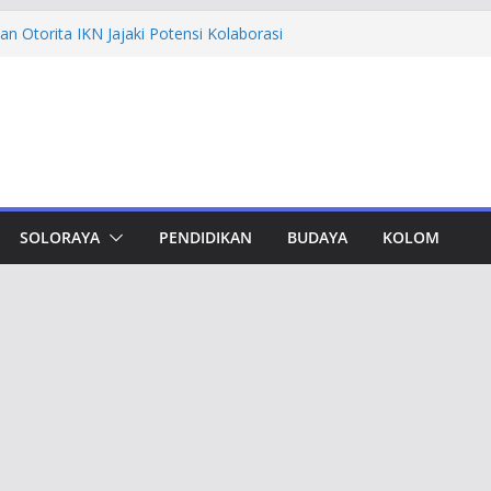
n Otorita IKN Jajaki Potensi Kolaborasi
thfi Ajak Aktivis Mahasiswa Tetap Kritis
h Muktamar Tapak Suci, Ahmad Luthfi
lat Jadi Penguat Persatuan Bangsa
evement Award, Ahmad Luthfi Dinilai
n Terobosan untuk Jateng
undungan, Taj Yasin Minta Optimalkan
an
SOLORAYA
PENDIDIKAN
BUDAYA
KOLOM