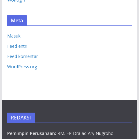
Meta
Masuk
Feed entri
Feed komentar
WordPress.org
REDAKSI
Pemimpin Perusahaan:
RM. EP Drajad Ary Nugroho