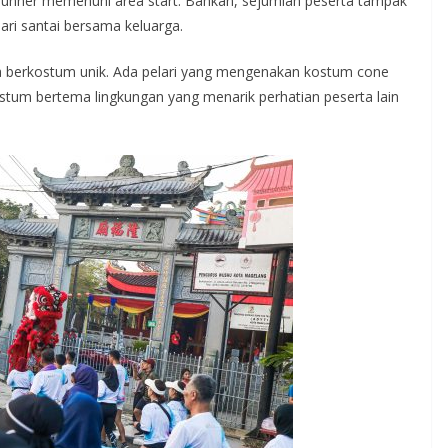
 runner memenuhi area start. Bahkan, sejumlah peserta tampak
ri santai bersama keluarga.
a berkostum unik. Ada pelari yang mengenakan kostum cone
kostum bertema lingkungan yang menarik perhatian peserta lain