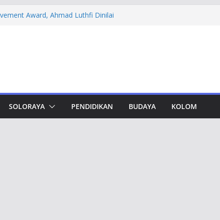
evement Award, Ahmad Luthfi Dinilai
n Terobosan untuk Jateng
 PT DSI, Aset Rp 425 Miliar Disita
amwork Lewat Capacity Building
thfi Ajak Aktivis Mahasiswa Tetap Kritis
h Muktamar Tapak Suci, Ahmad Luthfi
lat Jadi Penguat Persatuan Bangsa
SOLORAYA
PENDIDIKAN
BUDAYA
KOLOM