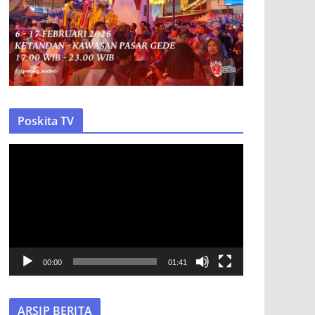
Poskita TV
P
e
m
u
t
a
r
00:00
01:41
V
i
ARSIP BERITA
d