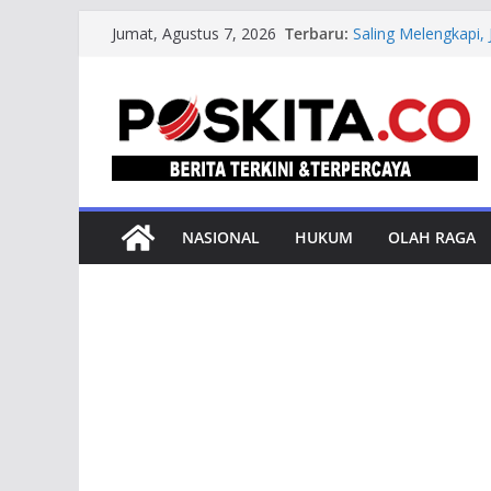
Skip
Terbaru:
Saling Melengkapi,
Jumat, Agustus 7, 2026
to
Kerja Sama Rp20,2 
Lazismu SD Muham
content
Pendidikan bagi Em
Yudisium Promosi D
Kembangkan Mortar
Bangunan Heritage
Taj Yasin Pacu Pe
Jateng Sudah 81 Pe
Bondet Wrahatnala: 
NASIONAL
HUKUM
OLAH RAGA
Ilmiah Melalui Men