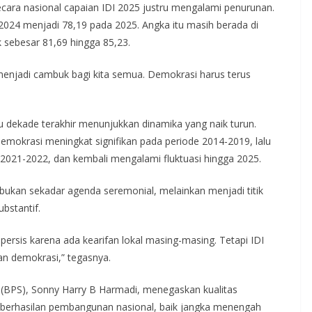
ara nasional capaian IDI 2025 justru mengalami penurunan.
a 2024 menjadi 78,19 pada 2025. Angka itu masih berada di
sebesar 81,69 hingga 85,23.
menjadi cambuk bagi kita semua. Demokrasi harus terus
tu dekade terakhir menunjukkan dinamika yang naik turun.
emokrasi meningkat signifikan pada periode 2014-2019, lalu
 2021-2022, dan kembali mengalami fluktuasi hingga 2025.
n bukan sekadar agenda seremonial, melainkan menjadi titik
bstantif.
rsis karena ada kearifan lokal masing-masing. Tetapi IDI
an demokrasi,” tegasnya.
k (BPS), Sonny Harry B Harmadi, menegaskan kualitas
keberhasilan pembangunan nasional, baik jangka menengah