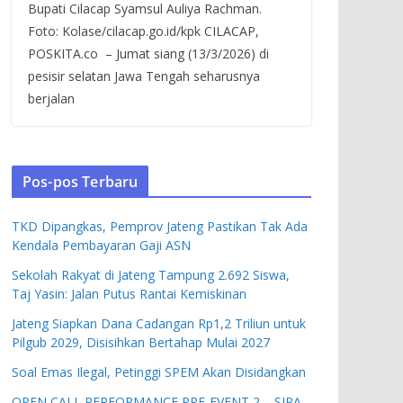
Bupati Cilacap Syamsul Auliya Rachman.
Foto: Kolase/cilacap.go.id/kpk CILACAP,
POSKITA.co – Jumat siang (13/3/2026) di
pesisir selatan Jawa Tengah seharusnya
berjalan
Pos-pos Terbaru
TKD Dipangkas, Pemprov Jateng Pastikan Tak Ada
Kendala Pembayaran Gaji ASN
Sekolah Rakyat di Jateng Tampung 2.692 Siswa,
Taj Yasin: Jalan Putus Rantai Kemiskinan
Jateng Siapkan Dana Cadangan Rp1,2 Triliun untuk
Pilgub 2029, Disisihkan Bertahap Mulai 2027
Soal Emas Ilegal, Petinggi SPEM Akan Disidangkan
OPEN CALL PERFORMANCE PRE-EVENT 2 – SIPA