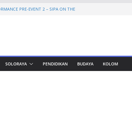
RMANCE PRE-EVENT 2 – SIPA ON THE
mprov Jateng Pastikan Tak Ada Kendala
ASN
Jateng Tampung 2.692 Siswa, Taj Yasin:
 Kemiskinan
a Cadangan Rp1,2 Triliun untuk Pilgub
ertahap Mulai 2027
Petinggi SPEM Akan Disidangkan
SOLORAYA
PENDIDIKAN
BUDAYA
KOLOM