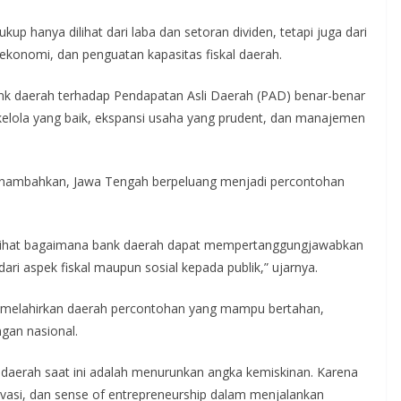
kup hanya dilihat dari laba dan setoran dividen, tetapi juga dari
onomi, dan penguatan kapasitas fiskal daerah.
nk daerah terhadap Pendapatan Asli Daerah (PAD) benar-benar
a kelola yang baik, ekspansi usaha yang prudent, dan manajemen
menambahkan, Jawa Tengah berpeluang menjadi percontohan
melihat bagaimana bank daerah dapat mempertanggungjawabkan
dari aspek fiskal maupun sosial kepada publik,” ujarnya.
r melahirkan daerah percontohan yang mampu bertahan,
ngan nasional.
daerah saat ini adalah menurunkan angka kemiskinan. Karena
inovasi, dan sense of entrepreneurship dalam menjalankan