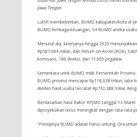
Gubernur Jawa Tengah Ahmad Luthfi menerima kunjun
Jawa Tengah
Luthfi membeberkan, BUMD kabupaten/kota di Jawa 
BUMD lembaga keuangan, 54 BUMD aneka usaha
Menurut dia, kinerjanya hingga 2025 menunjukkan tr
Rp587,684 miliar, dan Return on Asset (ROA) 3,
komisaris, 186 direksi, dan 11.625 pegawai.
Sementara untik BUMD milik Pemerintah Provinsi J
BUMD provinsi mencapai Rp118,038 triliun, laba b
dividen hasil usaha tercatat Rp732,388 miliar den
Berdasarkan hasil Rakor RPJMD tanggal 13 Maret 
diproyeksikan terus meningkat dengan rata-rata 
“Prinsipnya BUMD adalah harus untung. Ora untun