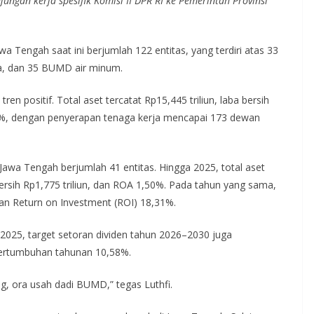
gan kerja spesifik Komisi II DPR RI ke Pemerintah Provinsi
Tengah saat ini berjumlah 122 entitas, yang terdiri atas 33
, dan 35 BUMD air minum.
en positif. Total aset tercatat Rp15,445 triliun, laba bersih
80%, dengan penyerapan tenaga kerja mencapai 173 dewan
awa Tengah berjumlah 41 entitas. Hingga 2025, total aset
ersih Rp1,775 triliun, dan ROA 1,50%. Pada tahun yang sama,
gan Return on Investment (ROI) 18,31%.
2025, target setoran dividen tahun 2026–2030 juga
pertumbuhan tahunan 10,58%.
g, ora usah dadi BUMD,” tegas Luthfi.