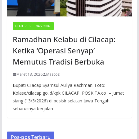
FEATURES
NASIONAL
Ramadhan Kelabu di Cilacap:
Ketika ‘Operasi Senyap’
Memutus Tradisi Berbuka
Maret 13, 2026
Mascos
Bupati Cilacap Syamsul Auliya Rachman. Foto:
Kolase/cilacap.go.id/kpk CILACAP, POSKITA.co – Jumat
siang (13/3/2026) di pesisir selatan Jawa Tengah
seharusnya berjalan
Pos-pos Terbaru