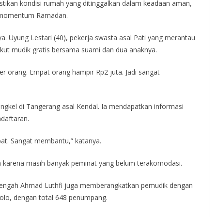
tikan kondisi rumah yang ditinggalkan dalam keadaan aman,
n momentum Ramadan.
a. Uyung Lestari (40), pekerja swasta asal Pati yang merantau
 ikut mudik gratis bersama suami dan dua anaknya.
u per orang. Empat orang hampir Rp2 juta. Jadi sangat
engkel di Tangerang asal Kendal. Ia mendapatkan informasi
ndaftaran.
pat. Sangat membantu,” katanya.
h karena masih banyak peminat yang belum terakomodasi.
 Tengah Ahmad Luthfi juga memberangkatkan pemudik dengan
Solo, dengan total 648 penumpang.