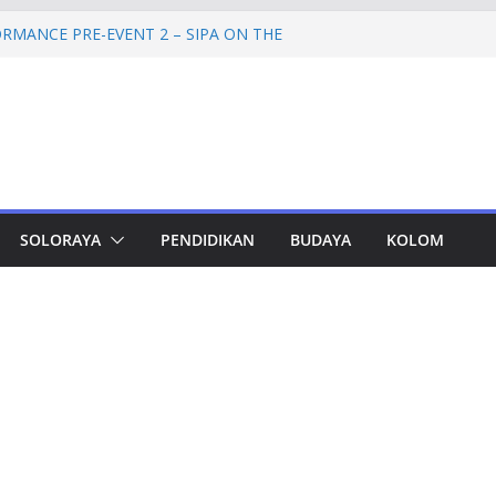
RMANCE PRE-EVENT 2 – SIPA ON THE
mprov Jateng Pastikan Tak Ada Kendala
ASN
Jateng Tampung 2.692 Siswa, Taj Yasin:
 Kemiskinan
a Cadangan Rp1,2 Triliun untuk Pilgub
ertahap Mulai 2027
Petinggi SPEM Akan Disidangkan
SOLORAYA
PENDIDIKAN
BUDAYA
KOLOM