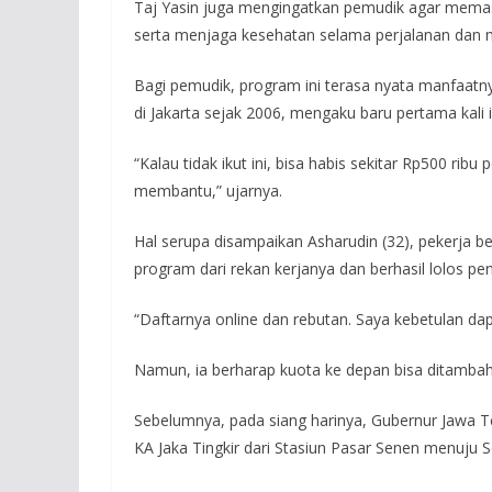
Taj Yasin juga mengingatkan pemudik agar memas
serta menjaga kesehatan selama perjalanan da
Bagi pemudik, program ini terasa nyata manfaatny
di Jakarta sejak 2006, mengaku baru pertama kali
“Kalau tidak ikut ini, bisa habis sekitar Rp500 rib
membantu,” ujarnya.
Hal serupa disampaikan Asharudin (32), pekerja b
program dari rekan kerjanya dan berhasil lolos pe
“Daftarnya online dan rebutan. Saya kebetulan da
Namun, ia berharap kuota ke depan bisa ditamba
Sebelumnya, pada siang harinya, Gubernur Jawa
KA Jaka Tingkir dari Stasiun Pasar Senen menuju 