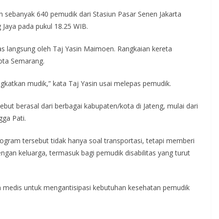
n sebanyak 640 pemudik dari Stasiun Pasar Senen Jakarta
aya pada pukul 18.25 WIB.
as langsung oleh Taj Yasin Maimoen. Rangkaian kereta
Kota Semarang.
ngkatkan mudik,” kata Taj Yasin usai melepas pemudik.
but berasal dari berbagai kabupaten/kota di Jateng, mulai dari
ga Pati.
ogram tersebut tidak hanya soal transportasi, tetapi memberi
gan keluarga, termasuk bagi pemudik disabilitas yang turut
m medis untuk mengantisipasi kebutuhan kesehatan pemudik