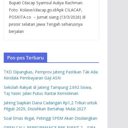
Bupati Cilacap Syamsul Auliya Rachman.
Foto: Kolase/cilacap.go.id/kpk CILACAP,
POSKITA.co – Jumat siang (13/3/2026) di
pesisir selatan Jawa Tengah seharusnya
berjalan
Pos-pos Terbaru
TKD Dipangkas, Pemprov Jateng Pastikan Tak Ada
Kendala Pembayaran Gaji ASN
Sekolah Rakyat di Jateng Tampung 2.692 Siswa,
Taj Yasin: Jalan Putus Rantai Kemiskinan
Jateng Siapkan Dana Cadangan Rp1,2 Triliun untuk
Pilgub 2029, Disisihkan Bertahap Mulai 2027
Soal Emas Ilegal, Petinggi SPEM Akan Disidangkan
OPEN CALL PERFORMANCE PRE-EVENT 2 – SIPA