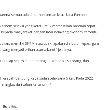
arena semua adalah teman-teman kita,” kata Farchan.
n sistem seleksi yang ketat untuk memastikan bantuan tepat
an kepada masyarakat dengan latar belakang ekonomi tertentu.
bukan, memiliki SKTM atau tidak, apakah dia buruh lepas, guru
u yang menjadi pilihan utama kami,” jelasnya.
ri Cilacap sejumlah 339 orang, Sukoharjo 150 orang, dan
di wilayah Bandung Raya sudah telaksana 5 kali. Pada 2022,
eningkat dari tahun ke tahun. (*)
Share this…