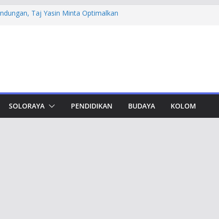
undungan, Taj Yasin Minta Optimalkan
an
n Otorita IKN Jajaki Potensi Kolaborasi
thfi Ajak Aktivis Mahasiswa Tetap Kritis
h Muktamar Tapak Suci, Ahmad Luthfi
lat Jadi Penguat Persatuan Bangsa
evement Award, Ahmad Luthfi Dinilai
n Terobosan untuk Jateng
SOLORAYA
PENDIDIKAN
BUDAYA
KOLOM