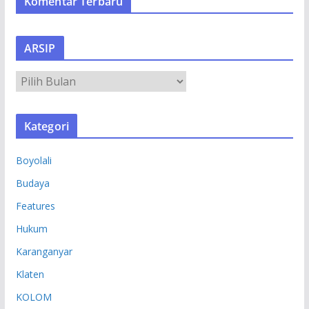
Komentar Terbaru
ARSIP
A
R
S
Kategori
I
P
Boyolali
Budaya
Features
Hukum
Karanganyar
Klaten
KOLOM