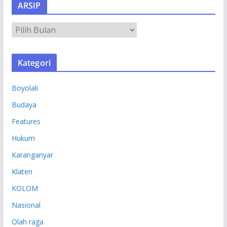
ARSIP
A
R
S
Kategori
I
P
Boyolali
Budaya
Features
Hukum
Karanganyar
Klaten
KOLOM
Nasional
Olah raga