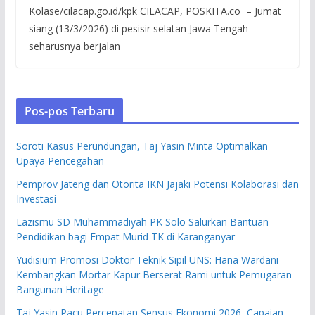
Kolase/cilacap.go.id/kpk CILACAP, POSKITA.co – Jumat
siang (13/3/2026) di pesisir selatan Jawa Tengah
seharusnya berjalan
Pos-pos Terbaru
Soroti Kasus Perundungan, Taj Yasin Minta Optimalkan
Upaya Pencegahan
Pemprov Jateng dan Otorita IKN Jajaki Potensi Kolaborasi dan
Investasi
Lazismu SD Muhammadiyah PK Solo Salurkan Bantuan
Pendidikan bagi Empat Murid TK di Karanganyar
Yudisium Promosi Doktor Teknik Sipil UNS: Hana Wardani
Kembangkan Mortar Kapur Berserat Rami untuk Pemugaran
Bangunan Heritage
Taj Yasin Pacu Percepatan Sensus Ekonomi 2026, Capaian