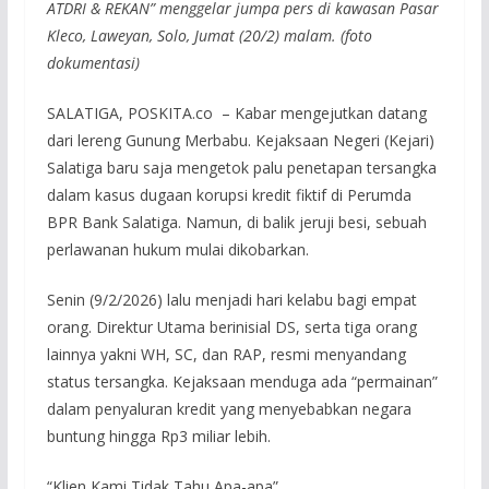
ATDRI & REKAN” menggelar jumpa pers di kawasan Pasar
Kleco, Laweyan, Solo, Jumat (20/2) malam. (foto
dokumentasi)
SALATIGA, POSKITA.co – Kabar mengejutkan datang
dari lereng Gunung Merbabu. Kejaksaan Negeri (Kejari)
Salatiga baru saja mengetok palu penetapan tersangka
dalam kasus dugaan korupsi kredit fiktif di Perumda
BPR Bank Salatiga. Namun, di balik jeruji besi, sebuah
perlawanan hukum mulai dikobarkan.
Senin (9/2/2026) lalu menjadi hari kelabu bagi empat
orang. Direktur Utama berinisial DS, serta tiga orang
lainnya yakni WH, SC, dan RAP, resmi menyandang
status tersangka. Kejaksaan menduga ada “permainan”
dalam penyaluran kredit yang menyebabkan negara
buntung hingga Rp3 miliar lebih.
“Klien Kami Tidak Tahu Apa-apa”