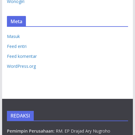
Wonogiri
Meta
Masuk
Feed entri
Feed komentar
WordPress.org
REDAKSI
Pemimpin Perusahaan:
RM. EP Drajad Ary Nugroho