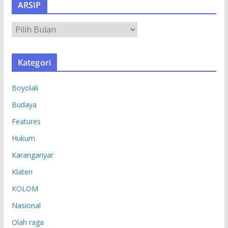
ARSIP
A
R
S
Kategori
I
P
Boyolali
Budaya
Features
Hukum
Karanganyar
Klaten
KOLOM
Nasional
Olah raga