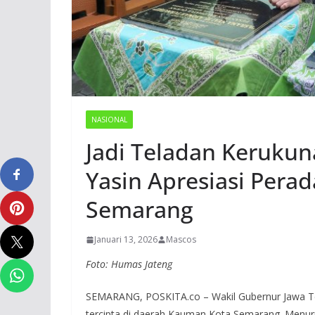
NASIONAL
Jadi Teladan Keruku
Yasin Apresiasi Per
Semarang
Januari 13, 2026
Mascos
Foto: Humas Jateng
SEMARANG, POSKITA.co – Wakil Gubernur Jawa Te
tercipta di daerah Kauman Kota Semarang. Menur