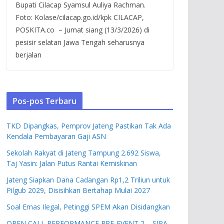
Bupati Cilacap Syamsul Auliya Rachman.
Foto: Kolase/cilacap.go.id/kpk CILACAP,
POSKITA.co – Jumat siang (13/3/2026) di
pesisir selatan Jawa Tengah seharusnya
berjalan
Pos-pos Terbaru
TKD Dipangkas, Pemprov Jateng Pastikan Tak Ada
Kendala Pembayaran Gaji ASN
Sekolah Rakyat di Jateng Tampung 2.692 Siswa,
Taj Yasin: Jalan Putus Rantai Kemiskinan
Jateng Siapkan Dana Cadangan Rp1,2 Triliun untuk
Pilgub 2029, Disisihkan Bertahap Mulai 2027
Soal Emas Ilegal, Petinggi SPEM Akan Disidangkan
OPEN CALL PERFORMANCE PRE-EVENT 2 – SIPA