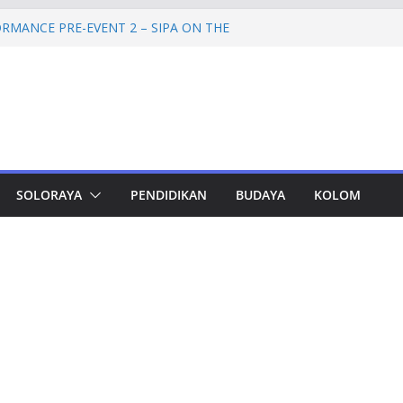
RMANCE PRE-EVENT 2 – SIPA ON THE
mprov Jateng Pastikan Tak Ada Kendala
ASN
Jateng Tampung 2.692 Siswa, Taj Yasin:
 Kemiskinan
a Cadangan Rp1,2 Triliun untuk Pilgub
ertahap Mulai 2027
Petinggi SPEM Akan Disidangkan
SOLORAYA
PENDIDIKAN
BUDAYA
KOLOM