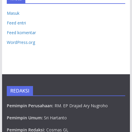
Masuk
Feed entri
Feed komentar
WordPress.org
REDAKSI
Pemimpin Perusahaan:
RM. EP Drajad Ary Nugroho
Pemimpin Umum:
Sri Hartanto
Pemimpin Redaksi:
Cosmas GL