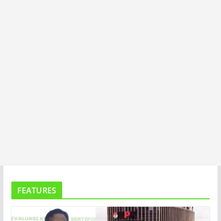
T
A
FEATURES