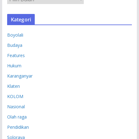
R
S
Kategori
I
P
Boyolali
Budaya
Features
Hukum
Karanganyar
Klaten
KOLOM
Nasional
Olah raga
Pendidikan
Soloraya