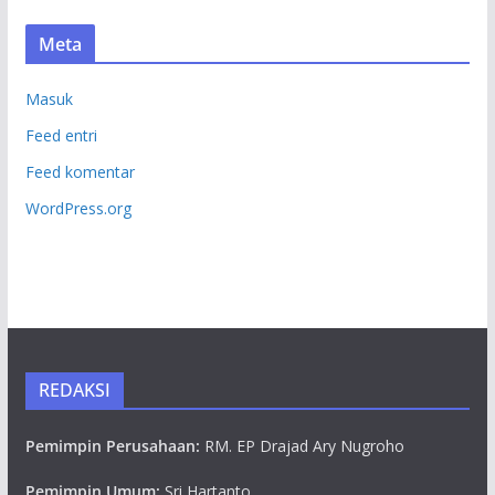
Meta
Masuk
Feed entri
Feed komentar
WordPress.org
REDAKSI
Pemimpin Perusahaan:
RM. EP Drajad Ary Nugroho
Pemimpin Umum:
Sri Hartanto