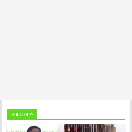
T
A
FEATURES