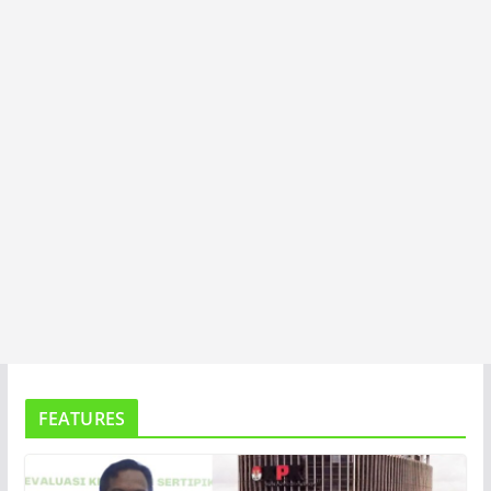
T
A
FEATURES