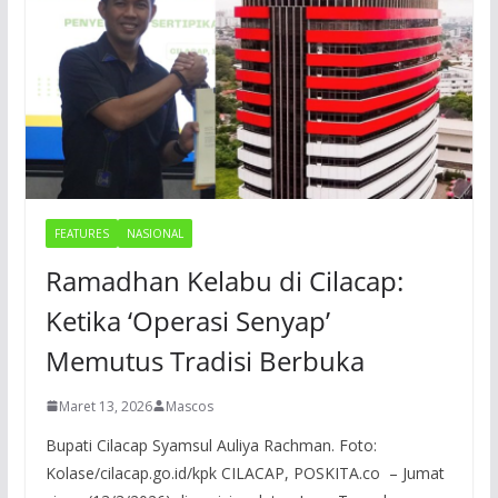
FEATURES
NASIONAL
Ramadhan Kelabu di Cilacap:
Ketika ‘Operasi Senyap’
Memutus Tradisi Berbuka
Maret 13, 2026
Mascos
Bupati Cilacap Syamsul Auliya Rachman. Foto:
Kolase/cilacap.go.id/kpk CILACAP, POSKITA.co – Jumat