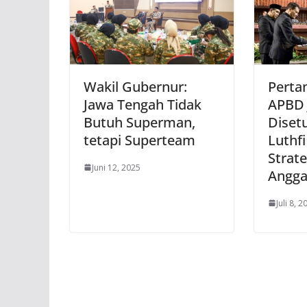
Wakil Gubernur:
Perta
Jawa Tengah Tidak
APBD 
Butuh Superman,
Diset
tetapi Superteam
Luthf
Strat
Juni 12, 2025
Angga
Juli 8, 2