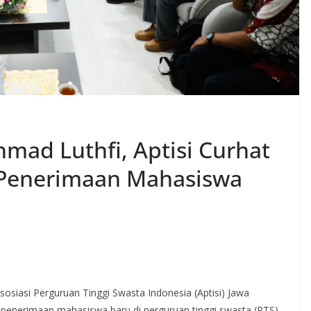
ad Luthfi, Aptisi Curhat
Penerimaan Mahasiswa
iasi Perguruan Tinggi Swasta Indonesia (Aptisi) Jawa
penerimaan mahasiswa baru di perguruan tinggi swasta (PTS)