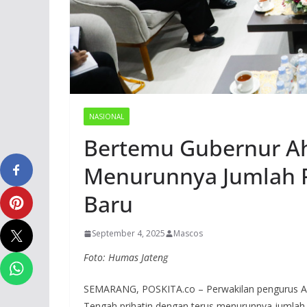
NASIONAL
Bertemu Gubernur Ahm
Menurunnya Jumlah 
Baru
September 4, 2025
Mascos
Foto: Humas Jateng
SEMARANG, POSKITA.co – Perwakilan pengurus Asos
Tengah prihatin dengan terus menurunnya jumlah 