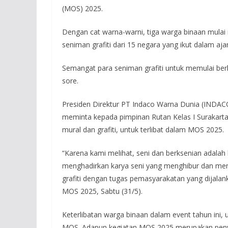
(MOS) 2025.
Dengan cat warna-warni, tiga warga binaan mulai
seniman grafiti dari 15 negara yang ikut dalam ajan
Semangat para seniman grafiti untuk memulai berk
sore.
Presiden Direktur PT Indaco Warna Dunia (IND
meminta kepada pimpinan Rutan Kelas I Surakart
mural dan grafiti, untuk terlibat dalam MOS 2025.
“Karena kami melihat, seni dan berksenian adalah
menghadirkan karya seni yang menghibur dan mengi
grafiti dengan tugas pemasyarakatan yang dijala
MOS 2025, Sabtu (31/5).
Keterlibatan warga binaan dalam event tahun ini,
MOS. Adapun kegiatan MOS 2025 merupakan penyele