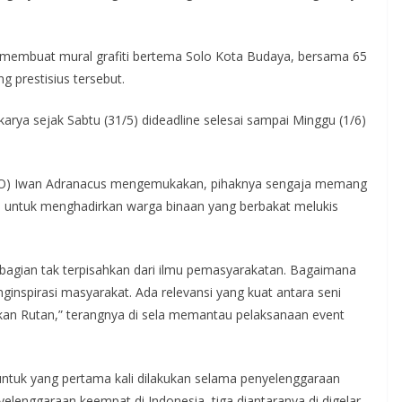
 membuat mural grafiti bertema Solo Kota Budaya, bersama 65
g prestisius tersebut.
arya sejak Sabtu (31/5) dideadline selesai sampai Minggu (1/6)
ACO) Iwan Adranacus mengemukakan, pihaknya sengaja memang
a untuk menghadirkan warga binaan yang berbakat melukis
 bagian tak terpisahkan dari ilmu pemasyarakatan. Bagaimana
nspirasi masyarakat. Ada relevansi yang kuat antara seni
nkan Rutan,” terangnya di sela memantau pelaksanaan event
 untuk yang pertama kali dilakukan selama penyelenggaraan
nggaraan keempat di Indonesia, tiga diantaranya di digelar