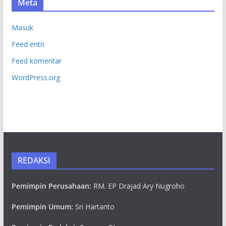
Meta
Masuk
Feed entri
Feed komentar
WordPress.org
REDAKSI
Pemimpin Perusahaan:
RM. EP Drajad Ary Nugroho
Pemimpin Umum:
Sri Hartanto