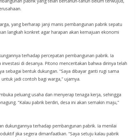
pembangunan pabrik yang telah bertahun-tahun belum terwujud,
erusahaan.
warga, yang berharap janji manis pembangunan pabrik sepatu
kan langkah konkret agar harapan akan kemajuan ekonomi
kungannya terhadap percepatan pembangunan pabrik. Ia
 investasi di desanya. Pitono menceritakan bahwa dirinya telah
a sebagai bentuk dukungan. “Saya dibayar ganti rugi sama
 untuk jadi contoh bagi warga,” ujarnya.
embuka peluang usaha dan menyerap tenaga kerja, sehingga
ng. “Kalau pabrik berdiri, desa ini akan semakin maju,”
n dukungannya terhadap pembangunan pabrik. Ia menilai
duktif jika segera dimanfaatkan. “Saya setuju kalau pabrik