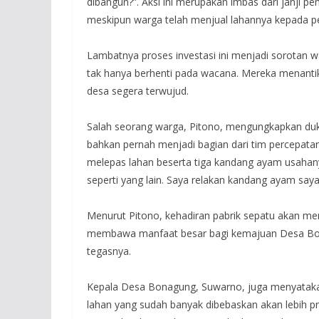
dibangun?”. Aksi ini merupakan imbas dari janji 
meskipun warga telah menjual lahannya kepada p
Lambatnya proses investasi ini menjadi sorotan 
tak hanya berhenti pada wacana. Mereka menanti
desa segera terwujud.
Salah seorang warga, Pitono, mengungkapkan du
bahkan pernah menjadi bagian dari tim percepatan
melepas lahan beserta tiga kandang ayam usahany
seperti yang lain. Saya relakan kandang ayam saya
Menurut Pitono, kehadiran pabrik sepatu akan m
membawa manfaat besar bagi kemajuan Desa Bonagu
tegasnya.
Kepala Desa Bonagung, Suwarno, juga menyataka
lahan yang sudah banyak dibebaskan akan lebih pro