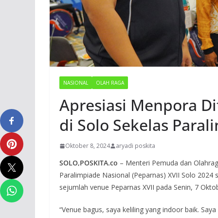
NASIONAL
OLAH RAGA
Apresiasi Menpora Dit
di Solo Sekelas Paral
Oktober 8, 2024
aryadi poskita
SOLO,POSKITA.co
– Menteri Pemuda dan Olahraga
Paralimpiade Nasional (Peparnas) XVII Solo 2024 s
sejumlah venue Peparnas XVII pada Senin, 7 Okto
“Venue bagus, saya keliling yang indoor baik. Saya