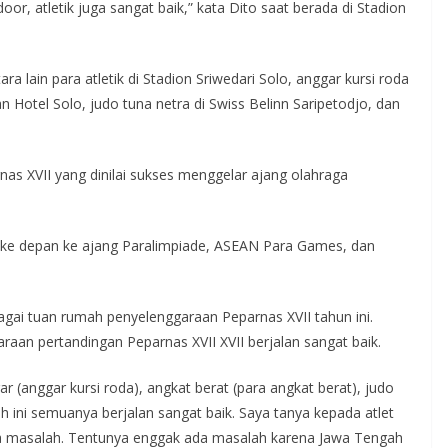
oor, atletik juga sangat baik,” kata Dito saat berada di Stadion
 lain para atletik di Stadion Sriwedari Solo, anggar kursi roda
an Hotel Solo, judo tuna netra di Swiss Belinn Saripetodjo, dan
s XVII yang dinilai sukses menggelar ajang olahraga
ke depan ke ajang Paralimpiade, ASEAN Para Games, dan
ebagai tuan rumah penyelenggaraan Peparnas XVII tahun ini.
aan pertandingan Peparnas XVII XVII berjalan sangat baik.
ar (anggar kursi roda), angkat berat (para angkat berat), judo
uh ini semuanya berjalan sangat baik. Saya tanya kepada atlet
a masalah. Tentunya enggak ada masalah karena Jawa Tengah