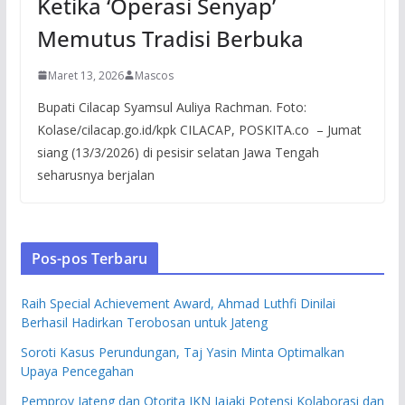
Ketika ‘Operasi Senyap’
Memutus Tradisi Berbuka
Maret 13, 2026
Mascos
Bupati Cilacap Syamsul Auliya Rachman. Foto:
Kolase/cilacap.go.id/kpk CILACAP, POSKITA.co – Jumat
siang (13/3/2026) di pesisir selatan Jawa Tengah
seharusnya berjalan
Pos-pos Terbaru
Raih Special Achievement Award, Ahmad Luthfi Dinilai
Berhasil Hadirkan Terobosan untuk Jateng
Soroti Kasus Perundungan, Taj Yasin Minta Optimalkan
Upaya Pencegahan
Pemprov Jateng dan Otorita IKN Jajaki Potensi Kolaborasi dan